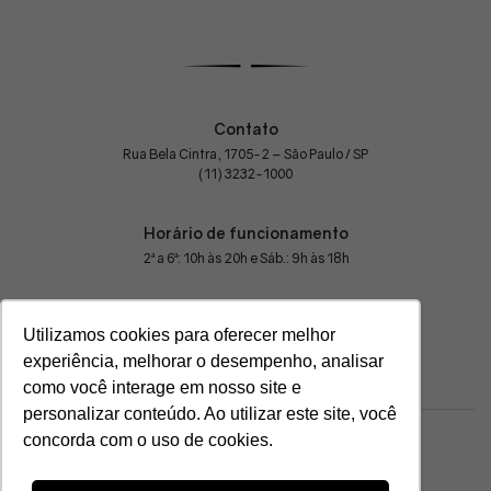
Contato
Rua Bela Cintra, 1705-2 – São Paulo / SP
(11) 3232-1000
Horário de funcionamento
2ª a 6ª: 10h às 20h e Sáb.: 9h às 18h
Utilizamos cookies para oferecer melhor
experiência, melhorar o desempenho, analisar
como você interage em nosso site e
personalizar conteúdo. Ao utilizar este site, você
concorda com o uso de cookies.
© Black Tie. Todos os direitos reservados
CNPJ: 21.137.568/0001-29
Razão Social: TUX COMERCIO DE ROUPAS LTDA