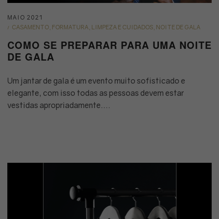
Posted
MAIO 2021
on
POSTED
CASAMENTO
FORMATURA
LIMPEZA E CUIDADOS
NOITE DE GALA
IN
COMO SE PREPARAR PARA UMA NOITE
DE GALA
Um jantar de gala é um evento muito sofisticado e
elegante, com isso todas as pessoas devem estar
vestidas apropriadamente.…