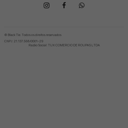
© Black Tie. Todos os direitos reservados
CNPJ: 21.137.568/0001-29
Razão Social: TUX COMERCIO DE ROUPAS LTDA