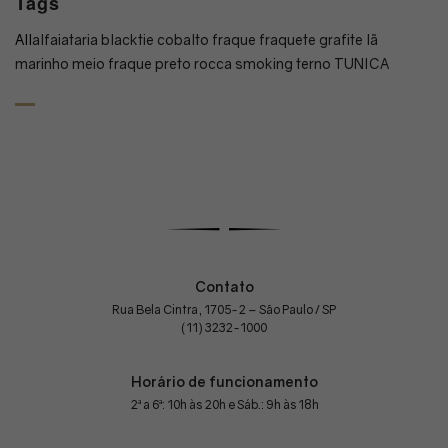
Tags
All
alfaiataria
blacktie
cobalto
fraque
fraquete
grafite
lã
marinho
meio fraque
preto
rocca
smoking
terno
TUNICA
Contato
Rua Bela Cintra, 1705-2 – São Paulo / SP
(11) 3232-1000
Horário de funcionamento
2ª a 6ª: 10h às 20h e Sáb.: 9h às 18h