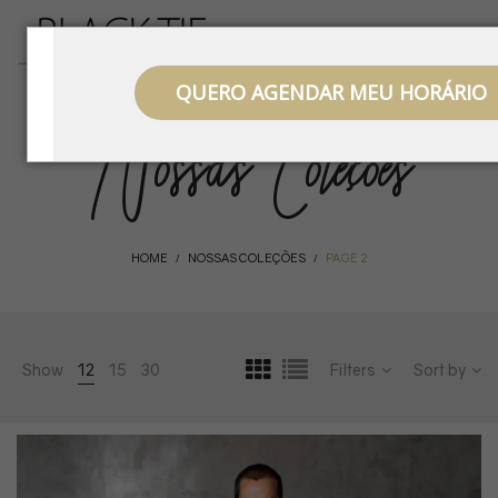
QUERO AGENDAR MEU HORÁRIO
Nossas Coleções
HOME
NOSSAS COLEÇÕES
PAGE 2
/
/
Show
12
15
30
Filters
Sort by