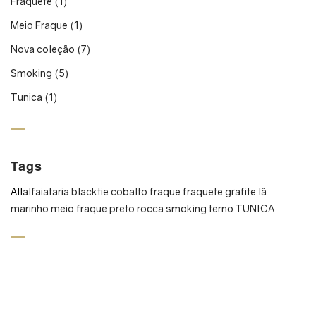
Fraquete
(1)
Meio Fraque
(1)
Nova coleção
(7)
Smoking
(5)
Tunica
(1)
Tags
All
alfaiataria
blacktie
cobalto
fraque
fraquete
grafite
lã
marinho
meio fraque
preto
rocca
smoking
terno
TUNICA