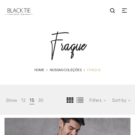
Fraque
HOME
NOSSAS COLEÇÕES
FRAQUE
/
/
Show
12
15
30
Filters
Sort by