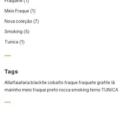
Fraquete
(1)
Meio Fraque
(1)
Nova coleção
(7)
Smoking
(5)
Tunica
(1)
Tags
All
alfaiataria
blacktie
cobalto
fraque
fraquete
grafite
lã
marinho
meio fraque
preto
rocca
smoking
terno
TUNICA