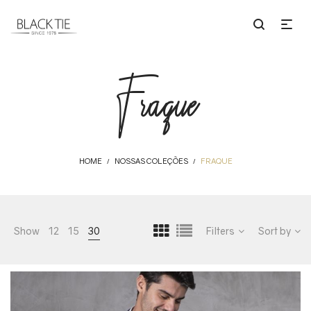
Fraque
HOME
NOSSAS COLEÇÕES
FRAQUE
/
/
Show
12
15
30
Filters
Sort by