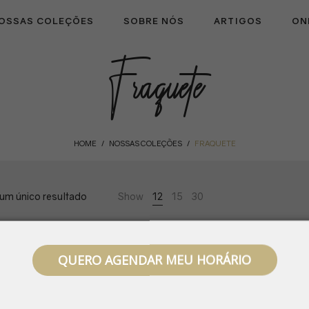
OSSAS COLEÇÕES
SOBRE NÓS
ARTIGOS
ON
Fraquete
HOME
NOSSAS COLEÇÕES
FRAQUETE
/
/
 um único resultado
Show
12
15
30
QUERO AGENDAR MEU HORÁRIO