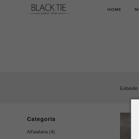
HOME
N
Black
Tie
Exibindo
Categoria
Alfaiataria
(4)