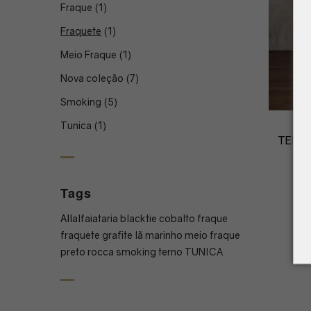
Fraque
(1)
Fraquete
(1)
Meio Fraque
(1)
Nova coleção
(7)
Smoking
(5)
Tunica
(1)
TERN
Tags
All
alfaiataria
blacktie
cobalto
fraque
fraquete
grafite
lã
marinho
meio fraque
preto
rocca
smoking
terno
TUNICA