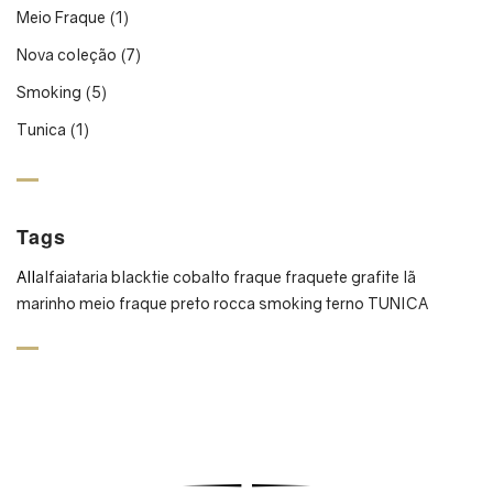
Meio Fraque
(1)
Nova coleção
(7)
Smoking
(5)
Tunica
(1)
Tags
All
alfaiataria
blacktie
cobalto
fraque
fraquete
grafite
lã
marinho
meio fraque
preto
rocca
smoking
terno
TUNICA