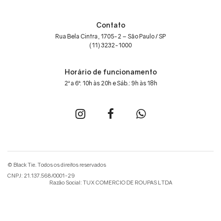
Contato
Rua Bela Cintra, 1705-2 – São Paulo / SP
(11) 3232-1000
Horário de funcionamento
2ª a 6ª: 10h às 20h e Sáb.: 9h às 18h
© Black Tie. Todos os direitos reservados
CNPJ: 21.137.568/0001-29
Razão Social: TUX COMERCIO DE ROUPAS LTDA