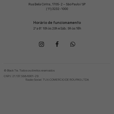
Rua Bela Cintra, 1705-2 – São Paulo / SP
(11) 3232-1000
Horário de funcionamento
2ª a 6ª: 10h às 20h e Sáb.: 9h às 18h
© Black Tie. Todos os direitos reservados
CNPJ: 21.137.568/0001-29
Razão Social: TUX COMERCIO DE ROUPAS LTDA