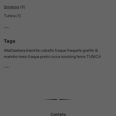
Smoking
(5)
Tunica
(1)
Tags
All
alfaiataria
blacktie
cobalto
fraque
fraquete
grafite
lã
marinho
meio fraque
preto
rocca
smoking
terno
TUNICA
Contato