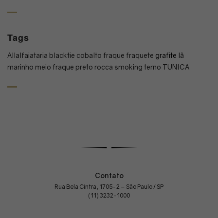
Tags
All
alfaiataria
blacktie
cobalto
fraque
fraquete
grafite
lã
marinho
meio fraque
preto
rocca
smoking
terno
TUNICA
Contato
Rua Bela Cintra, 1705-2 – São Paulo / SP
(11) 3232-1000