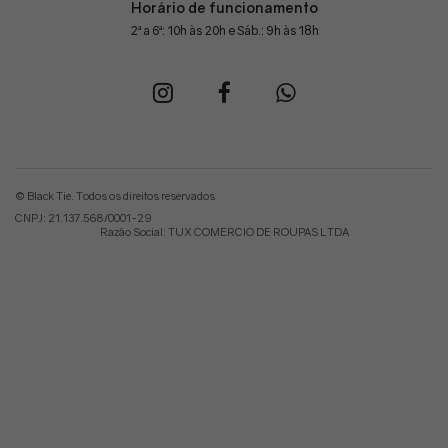
Horário de funcionamento
2ª a 6ª: 10h às 20h e Sáb.: 9h às 18h
© Black Tie. Todos os direitos reservados
CNPJ: 21.137.568/0001-29
Razão Social: TUX COMERCIO DE ROUPAS LTDA