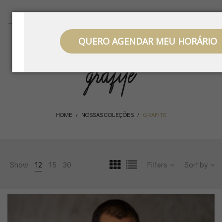
QUERO AGENDAR MEU HORÁRIO
grafite
HOME
NOSSAS COLEÇÕES
GRAFITE
/
/
Show
12
15
30
Filters
Sort by