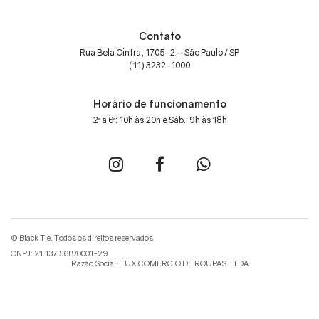
Contato
Rua Bela Cintra, 1705-2 – São Paulo / SP
(11) 3232-1000
Horário de funcionamento
2ª a 6ª: 10h às 20h e Sáb.: 9h às 18h
© Black Tie. Todos os direitos reservados
CNPJ: 21.137.568/0001-29
Razão Social: TUX COMERCIO DE ROUPAS LTDA