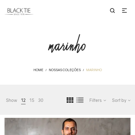
marinho
HOME
NOSSAS COLEÇÕES
MARINHO
/
/
Show
12
15
30
Filters
Sort by