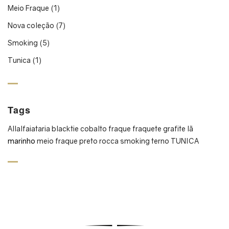
Meio Fraque
(1)
Nova coleção
(7)
Smoking
(5)
Tunica
(1)
Tags
All
alfaiataria
blacktie
cobalto
fraque
fraquete
grafite
lã
marinho
meio fraque
preto
rocca
smoking
terno
TUNICA