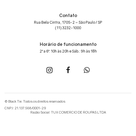
Contato
Rua Bela Cintra, 1705-2 – São Paulo / SP
(11) 3232-1000
Horário de funcionamento
2ª a 6ª: 10h às 20h e Sáb.: 9h às 18h
© Black Tie. Todos os direitos reservados
CNPJ: 21.137.568/0001-29
Razão Social: TUX COMERCIO DE ROUPAS LTDA