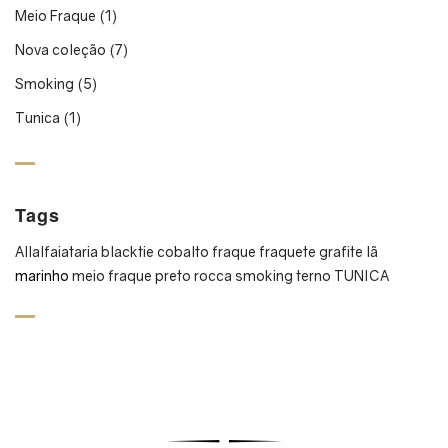
Meio Fraque
(1)
Nova coleção
(7)
Smoking
(5)
Tunica
(1)
Tags
All
alfaiataria
blacktie
cobalto
fraque
fraquete
grafite
lã
marinho
meio fraque
preto
rocca
smoking
terno
TUNICA