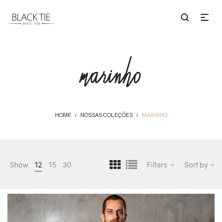
marinho
HOME
NOSSAS COLEÇÕES
MARINHO
/
/
Show
12
15
30
Filters
Sort by