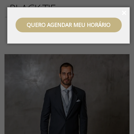
QUERO AGENDAR MEU HORÁRIO
HOME
NOSSAS COLEÇÕES
MEIO FRAQUE
/
/
/
MEIO FRAQUE BLACKTIE PRETO