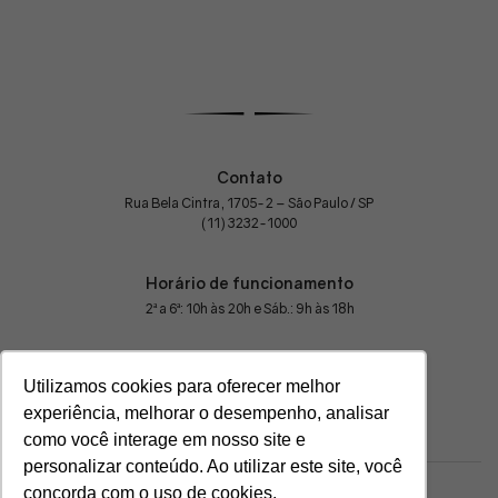
Contato
Rua Bela Cintra, 1705-2 – São Paulo / SP
(11) 3232-1000
Horário de funcionamento
2ª a 6ª: 10h às 20h e Sáb.: 9h às 18h
Utilizamos cookies para oferecer melhor
experiência, melhorar o desempenho, analisar
como você interage em nosso site e
personalizar conteúdo. Ao utilizar este site, você
concorda com o uso de cookies.
© Black Tie. Todos os direitos reservados