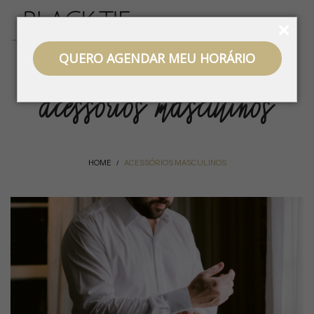
QUERO AGENDAR MEU HORÁRIO
acessórios masculinos
HOME
ACESSÓRIOS MASCULINOS
/