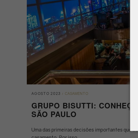
Posted
POSTED
AGOSTO 2023
CASAMENTO
on
IN
GRUPO BISUTTI: CONHEÇ
SÃO PAULO
Uma das primeiras decisões importantes que os 
casamento. Por isso,…