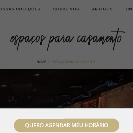
OSSAS COLEÇÕES
SOBRE NÓS
ARTIGOS
ON
espaços para casamento
HOME
ESPAÇOS PARA CASAMENTO
/
QUERO AGENDAR MEU HORÁRIO