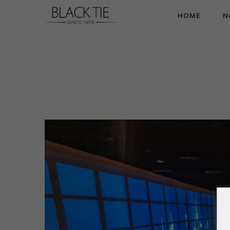
HOME
N
Black
Tie