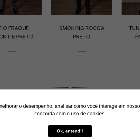
EIO FRAQUE
SMOKING ROCCA
TUN
CKTIE PRETO
PRETO
P
Horário de funcionamento
melhorar o desempenho, analisar como você interage em nosso sit
2ª a 6ª: 10h às 20h e Sáb.: 9h às 18h
concorda com o uso de cookies.
Ok, entendi!
© Black Tie. Todos os direitos reservados