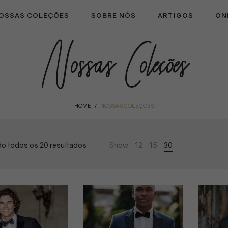
OSSAS COLEÇÕES
SOBRE NÓS
ARTIGOS
ON
Nossas Coleções
HOME
NOSSAS COLEÇÕES
/
Classificado
o todos os 20 resultados
Show
12
15
30
por
classificação
média