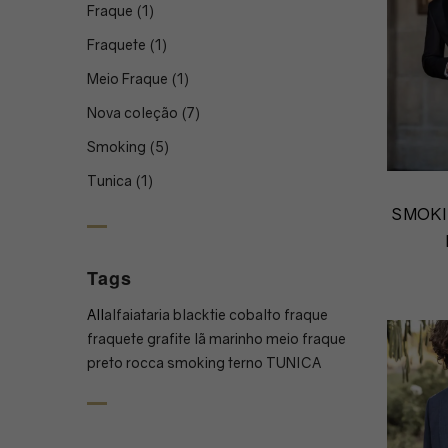
Fraque
(1)
Fraquete
(1)
Meio Fraque
(1)
Nova coleção
(7)
Smoking
(5)
Tunica
(1)
SMOKI
Tags
All
alfaiataria
blacktie
cobalto
fraque
fraquete
grafite
lã
marinho
meio fraque
preto
rocca
smoking
terno
TUNICA