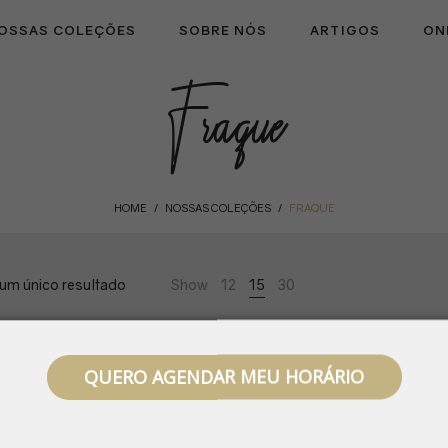
OSSAS COLEÇÕES
SOBRE NÓS
ARTIGOS
ON
Fraque
HOME
NOSSAS COLEÇÕES
FRAQUE
/
/
 um único resultado
Show
12
15
30
QUERO AGENDAR MEU HORÁRIO