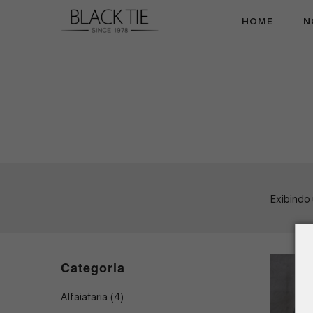
HOME
N
Black
Tie
Exibindo
Categoria
Alfaiataria
(4)