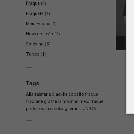
Fraque
(1)
Fraquete
(1)
Meio Fraque
(1)
Nova coleção
(7)
Smoking
(5)
Tunica
(1)
FR
Tags
All
alfaiataria
blacktie
cobalto
fraque
fraquete
grafite
lã
marinho
meio fraque
preto
rocca
smoking
terno
TUNICA