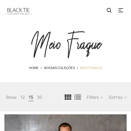
Meio Fraque
HOME
NOSSAS COLEÇÕES
MEIO FRAQUE
/
/
Show
12
15
30
Filters
Sort by