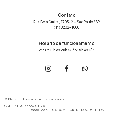
Contato
Rua Bela Cintra, 1705-2 – São Paulo / SP
(11) 3232-1000
Horário de funcionamento
2ª a 6ª: 10h às 20h e Sáb.: 9h às 18h
© Black Tie. Todos os direitos reservados
CNPJ: 21.137.568/0001-29
Razão Social: TUX COMERCIO DE ROUPAS LTDA