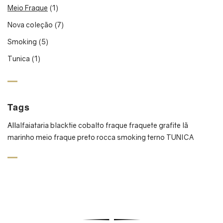
Meio Fraque
(1)
Nova coleção
(7)
Smoking
(5)
Tunica
(1)
Tags
All
alfaiataria
blacktie
cobalto
fraque
fraquete
grafite
lã
marinho
meio fraque
preto
rocca
smoking
terno
TUNICA