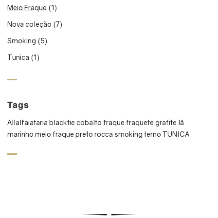
Meio Fraque
(1)
Nova coleção
(7)
Smoking
(5)
Tunica
(1)
Tags
All
alfaiataria
blacktie
cobalto
fraque
fraquete
grafite
lã
marinho
meio fraque
preto
rocca
smoking
terno
TUNICA