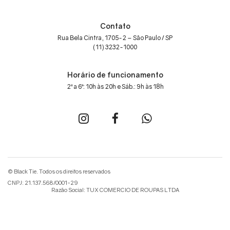
Contato
Rua Bela Cintra, 1705-2 – São Paulo / SP
(11) 3232-1000
Horário de funcionamento
2ª a 6ª: 10h às 20h e Sáb.: 9h às 18h
© Black Tie. Todos os direitos reservados
CNPJ: 21.137.568/0001-29
Razão Social: TUX COMERCIO DE ROUPAS LTDA