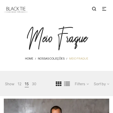
Meio Fraque
HOME
NOSSAS COLEÇÕES
MEIO FRAQUE
/
/
Show
12
15
30
Filters
Sort by