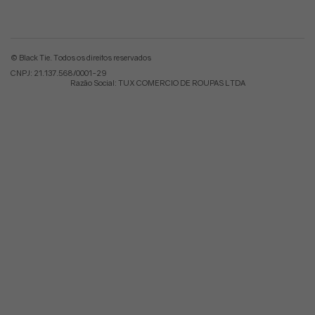
© Black Tie. Todos os direitos reservados
CNPJ: 21.137.568/0001-29
Razão Social: TUX COMERCIO DE ROUPAS LTDA