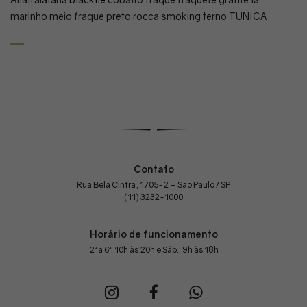
marinho
meio fraque
preto
rocca
smoking
terno
TUNICA
Contato
Rua Bela Cintra, 1705-2 – São Paulo / SP
(11) 3232-1000
Horário de funcionamento
2ª a 6ª: 10h às 20h e Sáb.: 9h às 18h