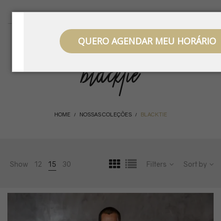
QUERO AGENDAR MEU HORÁRIO
blacktie
HOME
NOSSAS COLEÇÕES
BLACKTIE
/
/
Show
12
15
30
Filters
Sort by