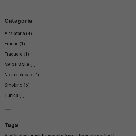
Categoria
Alfaiataria
(4)
Fraque
(1)
Fraquete
(1)
Meio Fraque
(1)
Nova coleção
(7)
Smoking
(5)
Tunica
(1)
Tags
All
alfaiataria
blacktie
cobalto
fraque
fraquete
grafite
lã